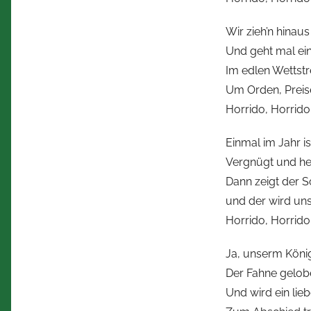
Wir zieh’n hinau
Und geht mal eine
Im edlen Wettstr
Um Orden, Preise
Horrido, Horrido
Einmal im Jahr is
Vergnügt und hei
Dann zeigt der S
und der wird uns
Horrido, Horrido,
Ja, unserm König
Der Fahne gelobe
Und wird ein lie