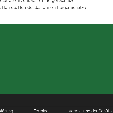
ten alle an, das war ein Berger Schütze.
, Horrido, Horrido, das war ein Berger Schütze.
rklärung
Termine
Vermietung der Schütze