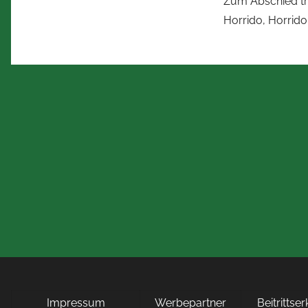
Zum Abschied tre
Horrido, Horrido
Impressum
Werbepartner
Beitrittse