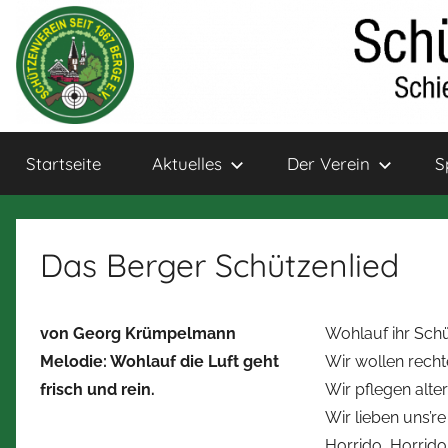
Zum
Inhalt
springen
Schützenverein
Schießsport
Startseite
Aktuelles
Der Verein
S
und
Bogensport
Berge
für
Jung
Das Berger Schützenlied
und
Alt
von Georg Krümpelmann
Wohlauf ihr Schü
Melodie: Wohlauf die Luft geht
Wir wollen recht
frisch und rein.
Wir pflegen alte
Wir lieben uns’r
Horrido, Horrido