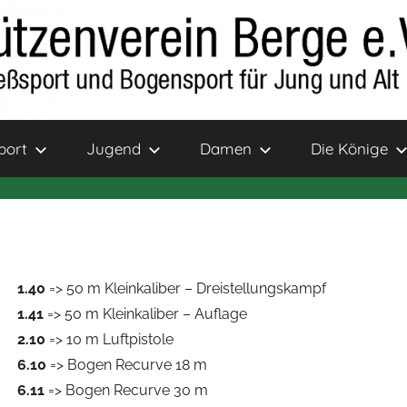
port
Jugend
Damen
Die Könige
1.40
=> 50 m Kleinkaliber – Dreistellungskampf
1.41
=> 50 m Kleinkaliber – Auflage
2.10
=> 10 m Luftpistole
6.10
=> Bogen Recurve 18 m
6.11
=> Bogen Recurve 30 m