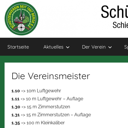
Zum
Inhalt
springen
Schützenverein
Schießsport
Startseite
Aktuelles
Der Verein
S
und
Bogensport
Berge
für
Jung
Die Vereinsmeister
und
Alt
1.10
=> 10m Luftgewehr
1.11
=> 10 m Luftgewehr – Auflage
1.30
=> 15 m Zimmerstutzen
1.31
=> 15 m Zimmerstutzen – Auflage
1.35
=> 100 m Kleinkaliber