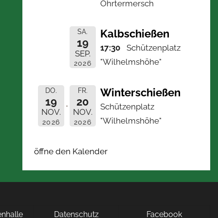
Ohrtermersch
Kalbschießen
SA.
19
17:30
Schützenplatz
SEP.
"Wilhelmshöhe"
2026
Winterschießen
DO.
FR.
19
20
Schützenplatz
NOV.
NOV.
"Wilhelmshöhe"
2026
2026
öffne den Kalender
nhalle
Datenschutz
Facebook