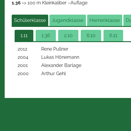
1.36
=> 100 m Kleinkaliber –Auflage
Schülerklasse
Jugendklasse
Herrenklasse
D
1.11
1.36
2.10
6.10
6.11
2012
Rene Pullner
2004
Lukas Hönemann
2001
Alexander Barlage
2000
Arthur Gehl