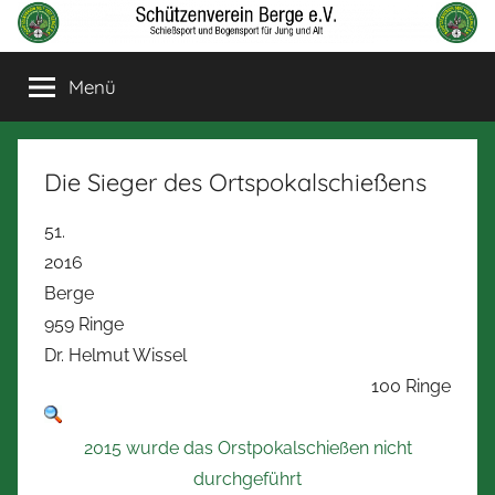
Zum
Inhalt
Schützenverein
Schießsport
springen
Menü
und
Berge
Bogensport
für
Jung
Die Sieger des Ortspokalschießens
und
Alt
51.
2016
Berge
959 Ringe
Dr. Helmut Wissel
100 Ringe
2015 wurde das Orstpokalschießen nicht
durchgeführt