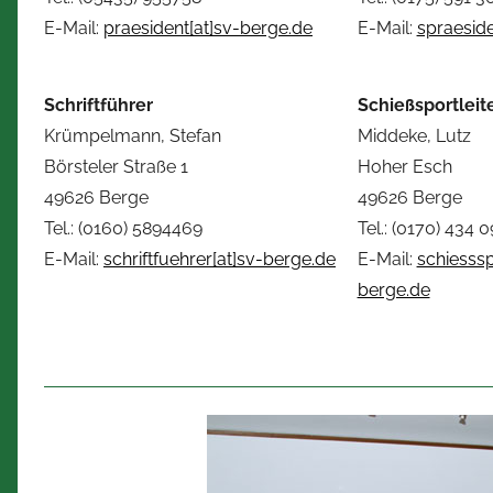
E-Mail:
praesident[at]sv-berge.de
E-Mail:
spraeside
Schriftführer
Schießsportleit
Krümpelmann, Stefan
Middeke, Lutz
Börsteler Straße 1
Hoher Esch
49626 Berge
49626 Berge
Tel.: (0160) 5894469
Tel.: (0170) 434 
E-Mail:
schriftfuehrer[at]sv-berge.de
E-Mail:
schiesssp
berge.de