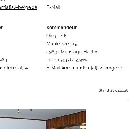
nt[at}sv-berge.de
E-Mail:
er
Kommandeur
Oing, Dirk
Mühlenweg 19
49637 Menslage-Hahlen
0964
Tel.: (05437) 2559112
ortleiter[at]sv-
E-Mail:
kommandeur[at]sv-berge.de
Stand: 28.01.2026