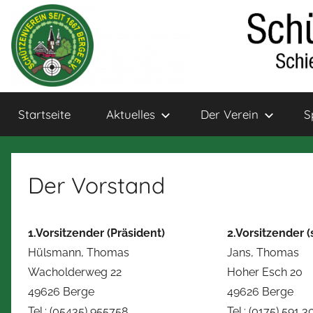
Zum
Inhalt
springen
Schützenverein
Schießsport
Startseite
Aktuelles
Der Verein
S
und
Bogensport
Berge
für
Jung
Der Vorstand
und
Alt
1.Vorsitzender (Präsident)
2.Vorsitzender (
Hülsmann, Thomas
Jans, Thomas
Wacholderweg 22
Hoher Esch 20
49626 Berge
49626 Berge
Tel.: (05435) 955758
Tel.: (0175) 591 3