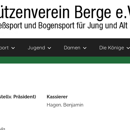
port
Jugend
Damen
Die Könige
stellv. Präsident)
Kassierer
Hagen, Benjamin
081