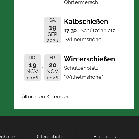
Ohrtermersch
Kalbschießen
SA.
19
17:30
Schützenplatz
SEP.
"Wilhelmshöhe"
2026
Winterschießen
DO.
FR.
19
20
Schützenplatz
NOV.
NOV.
"Wilhelmshöhe"
2026
2026
öffne den Kalender
nhalle
Datenschutz
Facebook