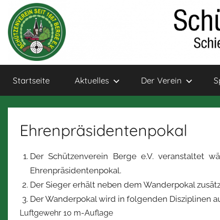
Zum
Inhalt
springen
Schützenverein
Schießsport
Startseite
Aktuelles
Der Verein
S
und
Bogensport
Berge
für
Jung
Ehrenpräsidentenpokal
und
Alt
Der Schützenverein Berge e.V. veranstaltet 
Ehrenpräsidentenpokal.
Der Sieger erhält neben dem Wanderpokal zusätzli
Der Wanderpokal wird in folgenden Disziplinen 
Luftgewehr 10 m-Auflage