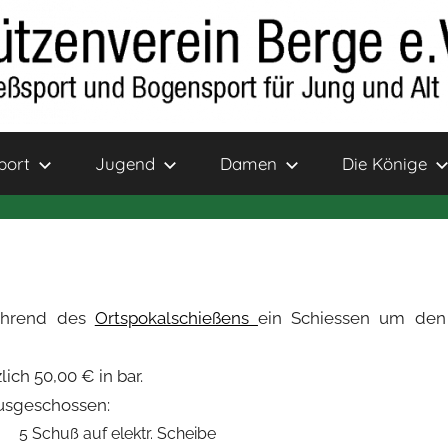
port
Jugend
Damen
Die Könige
während des
Ortspokalschießens
ein Schiessen um den
ch 50,00 € in bar.
ausgeschossen:
5 Schuß auf elektr. Scheibe