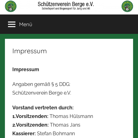
Zum
Inhalt
Schützenverein
Schießsport
springen
Menü
und
Berge
Bogensport
für
Jung
Impressum
und
Alt
Impressum
Angaben gemäß § 5 DDG:
Schützenverein Berge e.V.
Vorstand vertreten durch:
1.Vorsitzenden:
Thomas Hülsmann
2.Vorsitzenden:
Thomas Jans
Kassierer:
Stefan Bohmann