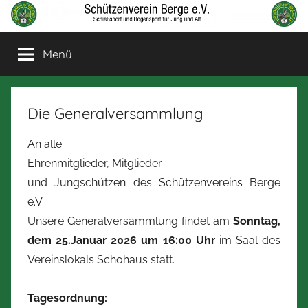
Zum
Inhalt
Schützenverein
Schießsport
springen
Menü
und
Berge
Bogensport
für
Jung
Die Generalversammlung
und
Alt
An alle
Ehrenmitglieder, Mitglieder
und Jungschützen des Schützenvereins Berge
e.V.
Unsere Generalversammlung findet am
Sonntag,
dem 25.Januar 2026 um 16:00 Uhr
im Saal des
Vereinslokals Schohaus statt.
Tagesordnung: