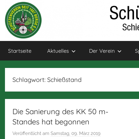
Zum
Inhalt
springen
Schützenverein
Schießsport
Startseite
Aktuelles
Der Verein
S
und
Bogensport
Berge
für
Jung
Schlagwort:
Schießstand
und
Alt
Die Sanierung des KK 50 m-
Standes hat begonnen
Veröffentlicht am
Samstag, 09. März 2019
v