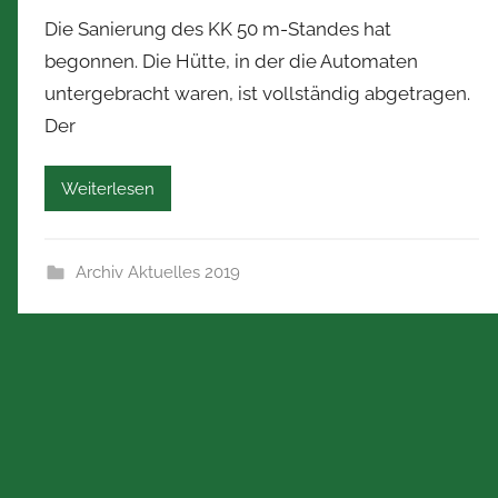
o
Die Sanierung des KK 50 m-Standes hat
n
begonnen. Die Hütte, in der die Automaten
N
untergebracht waren, ist vollständig abgetragen.
o
Der
r
b
e
Weiterlesen
r
t
Z
Archiv Aktuelles 2019
i
m
m
e
r
m
a