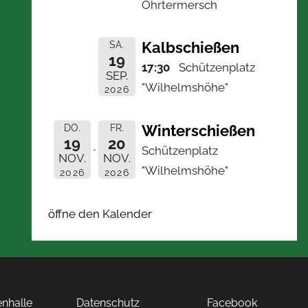
Ohrtermersch
Kalbschießen
SA.
19
17:30
Schützenplatz
SEP.
"Wilhelmshöhe"
2026
Winterschießen
DO.
FR.
19
20
Schützenplatz
NOV.
NOV.
"Wilhelmshöhe"
2026
2026
öffne den Kalender
nhalle
Datenschutz
Facebook