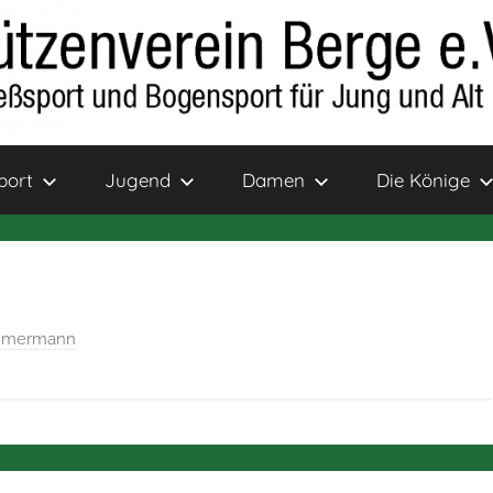
port
Jugend
Damen
Die Könige
immermann