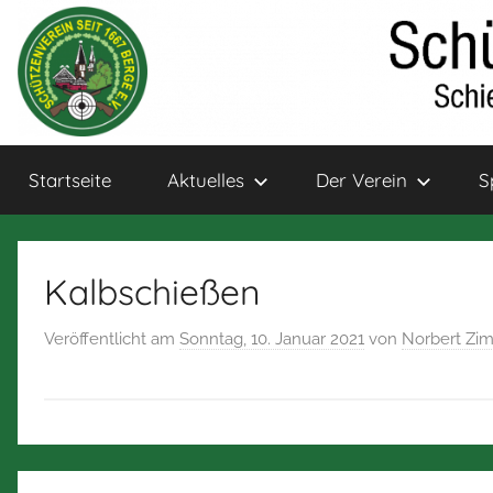
Zum
Inhalt
springen
Schützenverein
Schießsport
Startseite
Aktuelles
Der Verein
S
und
Bogensport
Berge
für
Jung
Kalbschießen
und
Alt
Veröffentlicht am
Sonntag, 10. Januar 2021
von
Norbert Z
Beitragsnavigation