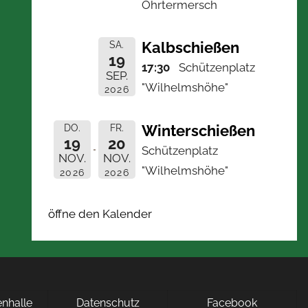
Ohrtermersch
Kalbschießen
SA.
19
17:30
Schützenplatz
SEP.
"Wilhelmshöhe"
2026
Winterschießen
DO.
FR.
19
20
Schützenplatz
NOV.
NOV.
"Wilhelmshöhe"
2026
2026
öffne den Kalender
nhalle
Datenschutz
Facebook