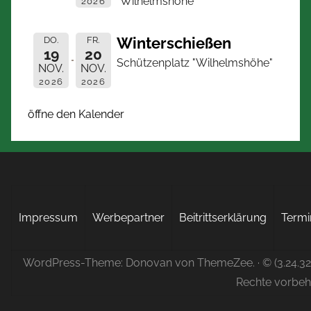
"Wilhelmshöhe"
2026
Winterschießen
DO.
FR.
19
20
Schützenplatz "Wilhelmshöhe"
NOV.
NOV.
2026
2026
öffne den Kalender
Impressum
Werbepartner
Beitrittserklärung
Termi
WordPress-Theme: Donovan von ThemeZee.
· © (3.24.3
Rechte vorbeh