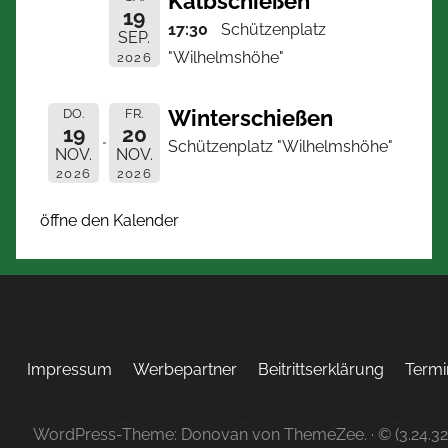
Kalbschießen
19
17:30
Schützenplatz
SEP.
"Wilhelmshöhe"
2026
Winterschießen
DO.
FR.
19
20
Schützenplatz "Wilhelmshöhe"
NOV.
NOV.
2026
2026
öffne den Kalender
Impressum
Werbepartner
Beitrittserklärung
Termi
WordPress-Theme: Donovan von ThemeZee.
· © (3.24.3