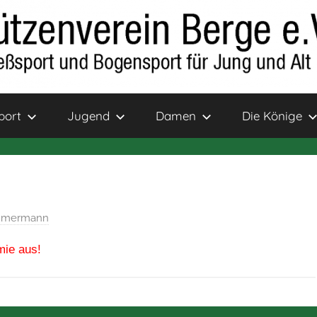
port
Jugend
Damen
Die Könige
immermann
mie aus!