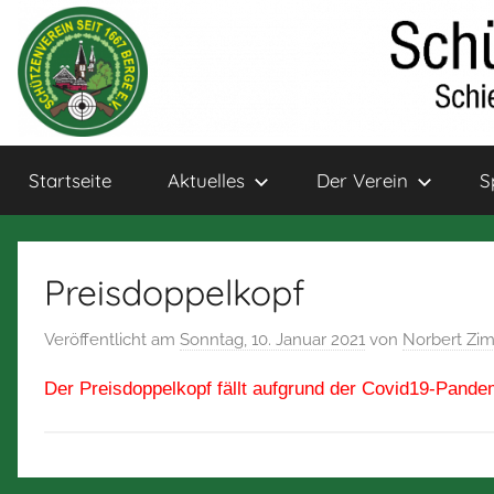
Zum
Inhalt
springen
Schützenverein
Schießsport
Startseite
Aktuelles
Der Verein
S
und
Bogensport
Berge
für
Jung
Preisdoppelkopf
und
Alt
Veröffentlicht am
Sonntag, 10. Januar 2021
von
Norbert Z
Der Preisdoppelkopf fällt aufgrund der Covid19-Pande