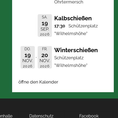
Ohrtermersch
Kalbschießen
SA.
19
17:30
Schützenplatz
SEP.
"Wilhelmshöhe"
2026
Winterschießen
DO.
FR.
19
20
Schützenplatz
NOV.
NOV.
"Wilhelmshöhe"
2026
2026
öffne den Kalender
nhalle
Datenschutz
Facebook