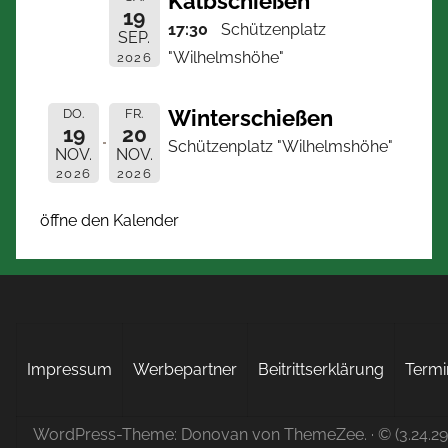
Kalbschießen
19
17:30
Schützenplatz
SEP.
"Wilhelmshöhe"
2026
Winterschießen
DO.
FR.
19
20
Schützenplatz "Wilhelmshöhe"
NOV.
NOV.
2026
2026
öffne den Kalender
Impressum
Werbepartner
Beitrittserklärung
Termi
WordPress-Theme: Donovan von ThemeZee.
· © (3.24.2