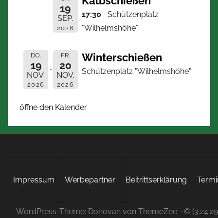
Kalbschießen
19
17:30
Schützenplatz
SEP.
"Wilhelmshöhe"
2026
Winterschießen
DO.
FR.
19
20
Schützenplatz "Wilhelmshöhe"
NOV.
NOV.
2026
2026
öffne den Kalender
Impressum
Werbepartner
Beitrittserklärung
Termi
WordPress-Theme: Donovan von ThemeZee.
· © (3.24.2