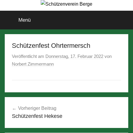
Zum
Inhalt
Schützenverein
Schießsport
Menü
springen
und
Bogensport
Berge
für
Jung
Schützenfest Ohrtermersch
und
Veröffentlicht am
Donnerstag, 17. Februar 2022
von
Alt
Norbert Zimmermann
Beitragsnavigation
Vorheriger Beitrag
Schützenfest Hekese