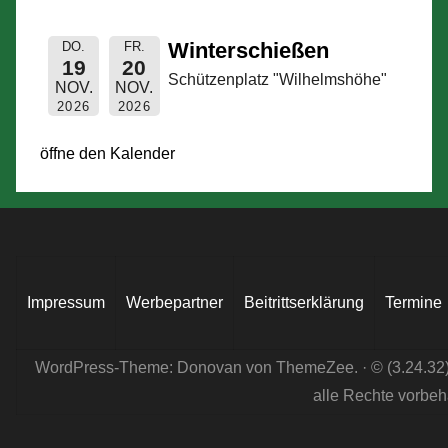
Winterschießen
DO.
FR.
19
20
Schützenplatz "Wilhelmshöhe"
NOV.
NOV.
2026
2026
öffne den Kalender
Impressum
Werbepartner
Beitrittserklärung
Termine
WordPress-Theme: Donovan von ThemeZee.
· © (3.24.32
alle Rechte vorbeh