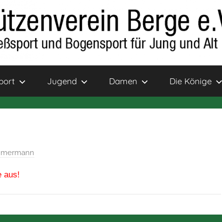
port
Jugend
Damen
Die Könige
immermann
e aus!