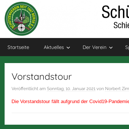
Zum
Inhalt
springen
Schützenverein
Schießsport
Startseite
Aktuelles
Der Verein
S
und
Bogensport
Berge
für
Jung
Vorstandstour
und
Alt
Veröffentlicht am
Sonntag, 10. Januar 2021
von
Norbert Z
Die Vorstandstour fällt aufgrund der Covid19-Pandemi