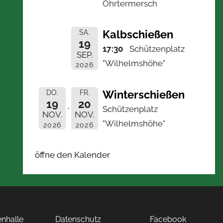
Ohrtermersch
Kalbschießen
SA.
19
17:30
Schützenplatz
SEP.
"Wilhelmshöhe"
2026
Winterschießen
DO.
FR.
19
20
Schützenplatz
NOV.
NOV.
"Wilhelmshöhe"
2026
2026
öffne den Kalender
nhalle
Datenschutz
Facebook