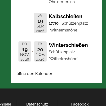
Ohrtermersch
Kalbschießen
SA.
19
17:30
Schützenplatz
SEP.
"Wilhelmshöhe"
2026
Winterschießen
DO.
FR.
19
20
Schützenplatz
NOV.
NOV.
"Wilhelmshöhe"
2026
2026
öffne den Kalender
nhalle
Datenschutz
Facebook