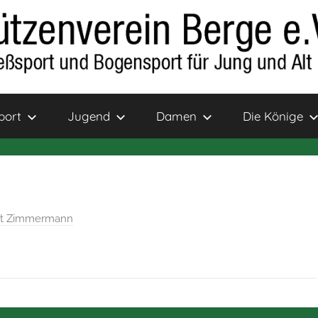
port
Jugend
Damen
Die Könige
rt Zimmermann