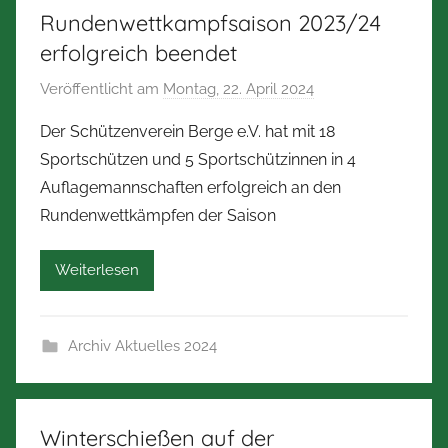
e
Rundenwettkampfsaison 2023/24
r
erfolgreich beendet
m
a
Veröffentlicht am
Montag, 22. April 2024
v
n
o
Der Schützenverein Berge e.V. hat mit 18
n
n
Sportschützen und 5 Sportschützinnen in 4
N
Auflagemannschaften erfolgreich an den
o
Rundenwettkämpfen der Saison
r
b
Weiterlesen
e
r
t
Archiv Aktuelles 2024
Z
i
m
m
Winterschießen auf der