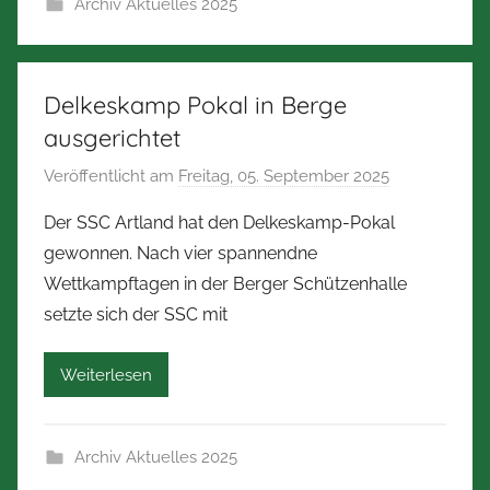
Archiv Aktuelles 2025
t
Z
i
m
Delkeskamp Pokal in Berge
m
ausgerichtet
e
Veröffentlicht am
Freitag, 05. September 2025
v
r
o
m
Der SSC Artland hat den Delkeskamp-Pokal
n
a
gewonnen. Nach vier spannendne
N
n
Wettkampftagen in der Berger Schützenhalle
o
n
setzte sich der SSC mit
r
b
Weiterlesen
e
r
t
Archiv Aktuelles 2025
Z
i