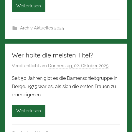
Weiterlesen
e
r
t
Archiv Aktuelles 2025
Z
i
m
m
Wer holte die meisten Titel?
e
Veröffentlicht am
Donnerstag, 02. Oktober 2025
v
r
o
m
Seit 50 Jahren gibt es die Damenschießgruppe in
n
a
Berge. 1975 war es, als sich die ersten Frauen zu
N
n
einer eigenen
o
n
r
Weiterlesen
b
e
r