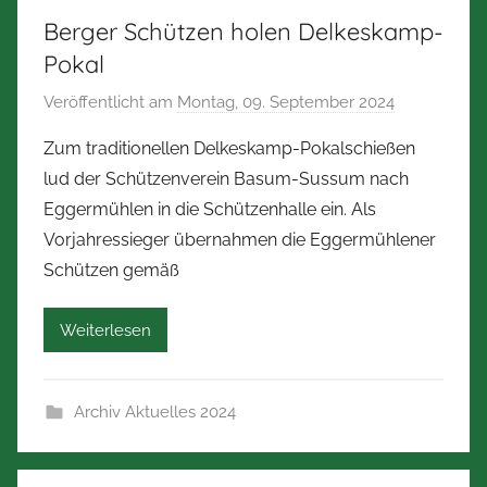
m
Berger Schützen holen Delkeskamp-
e
Pokal
r
Veröffentlicht am
Montag, 09. September 2024
v
m
o
a
Zum traditionellen Delkeskamp-Pokalschießen
n
n
lud der Schützenverein Basum-Sussum nach
N
n
Eggermühlen in die Schützenhalle ein. Als
o
Vorjahressieger übernahmen die Eggermühlener
r
Schützen gemäß
b
e
r
Weiterlesen
t
Z
Archiv Aktuelles 2024
i
m
m