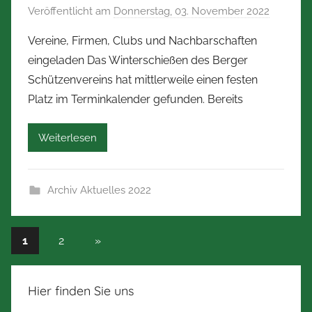
a
Veröffentlicht am
Donnerstag, 03. November 2022
v
n
o
Vereine, Firmen, Clubs und Nachbarschaften
n
n
eingeladen Das Winterschießen des Berger
N
Schützenvereins hat mittlerweile einen festen
o
Platz im Terminkalender gefunden. Bereits
r
b
Weiterlesen
e
r
t
Archiv Aktuelles 2022
Z
i
m
Seitennummerierung
Nächste
1
2
»
m
Beiträge
der
e
r
Beiträge
Hier finden Sie uns
m