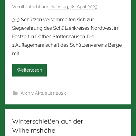
Veröffentlicht am
Dienstag, 18. April 2023
v
m
o
a
313 Schützen versammelten sich zur
n
n
Siegerehrung des Schützenkreises Nordwest im
N
n
Festzelt in Döthen Stottenhausen. Die
o
1.Auflagemannschaft des Schützenvereins Berge
r
mit
b
e
r
Weiterlesen
t
Z
Archiv Aktuelles 2023
i
m
m
e
Winterschießen auf der
r
Wilhelmshöhe
m