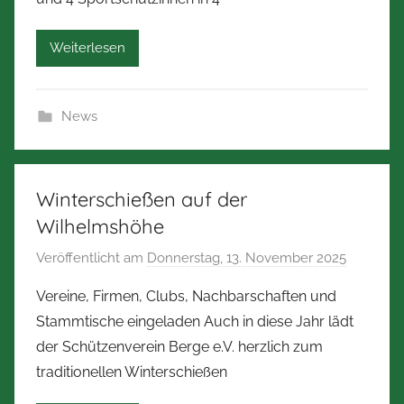
r
b
Weiterlesen
e
r
t
News
Z
i
m
m
Winterschießen auf der
e
Wilhelmshöhe
r
Veröffentlicht am
Donnerstag, 13. November 2025
v
m
o
a
Vereine, Firmen, Clubs, Nachbarschaften und
n
n
Stammtische eingeladen Auch in diese Jahr lädt
N
n
der Schützenverein Berge e.V. herzlich zum
o
traditionellen Winterschießen
r
b