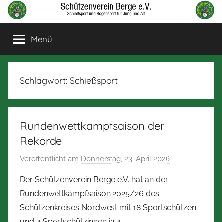
Zum
Inhalt
Schützenverein
Schießsport
springen
Menü
und
Berge
Bogensport
für
Jung
Schlagwort:
Schießsport
und
Alt
Rundenwettkampfsaison der
Rekorde
Veröffentlicht am
Donnerstag, 23. April 2026
v
o
Der Schützenverein Berge e.V. hat an der
n
Rundenwettkampfsaison 2025/26 des
N
Schützenkreises Nordwest mit 18 Sportschützen
o
und 4 Sportschützinnen in 4