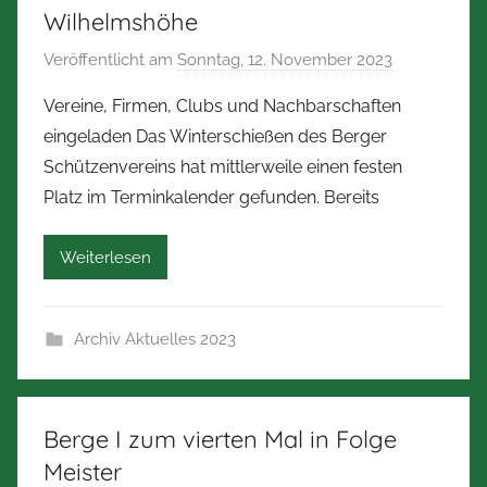
e
Wilhelmshöhe
r
Veröffentlicht am
Sonntag, 12. November 2023
v
m
o
a
Vereine, Firmen, Clubs und Nachbarschaften
n
n
eingeladen Das Winterschießen des Berger
N
n
Schützenvereins hat mittlerweile einen festen
o
Platz im Terminkalender gefunden. Bereits
r
b
Weiterlesen
e
r
t
Archiv Aktuelles 2023
Z
i
m
m
Berge I zum vierten Mal in Folge
e
Meister
r