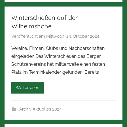
m
m
Winterschießen auf der
e
Wilhelmshöhe
r
Veröffentlicht am
Mittwoch, 23. Oktober 2024
v
m
o
a
Vereine, Firmen, Clubs und Nachbarschaften
n
n
eingeladen Das Winterschießen des Berger
N
n
Schützenvereins hat mittlerweile einen festen
o
Platz im Terminkalender gefunden. Bereits
r
b
Weiterlesen
e
r
t
Archiv Aktuelles 2024
Z
i
m