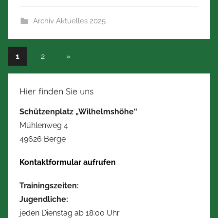
r
Archiv Aktuelles 2025
t
Z
i
Seitennummerierung
Nächste
1
2
»
m
Beiträge
der
m
e
Beiträge
Hier finden Sie uns
r
Schützenplatz „Wilhelmshöhe“
m
a
Mühlenweg 4
n
49626 Berge
n
Kontaktformular aufrufen
Trainingszeiten:
Jugendliche:
jeden Dienstag ab 18:00 Uhr