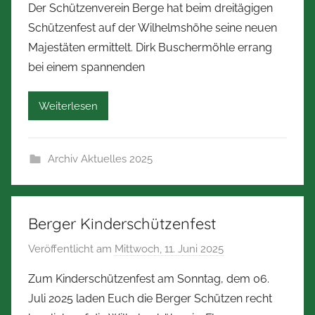
Der Schützenverein Berge hat beim dreitägigen
n
n
Schützenfest auf der Wilhelmshöhe seine neuen
N
n
Majestäten ermittelt. Dirk Buschermöhle errang
o
bei einem spannenden
r
b
Weiterlesen
e
r
t
Archiv Aktuelles 2025
Z
i
m
m
Berger Kinderschützenfest
e
Veröffentlicht am
Mittwoch, 11. Juni 2025
v
r
o
m
Zum Kinderschützenfest am Sonntag, dem 06.
n
a
Juli 2025 laden Euch die Berger Schützen recht
N
n