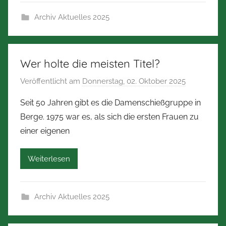
r
Archiv Aktuelles 2025
t
Z
i
m
Wer holte die meisten Titel?
m
Veröffentlicht am
Donnerstag, 02. Oktober 2025
v
e
o
r
Seit 50 Jahren gibt es die Damenschießgruppe in
n
m
Berge. 1975 war es, als sich die ersten Frauen zu
N
a
einer eigenen
o
n
r
n
Weiterlesen
b
e
r
Archiv Aktuelles 2025
t
Z
i