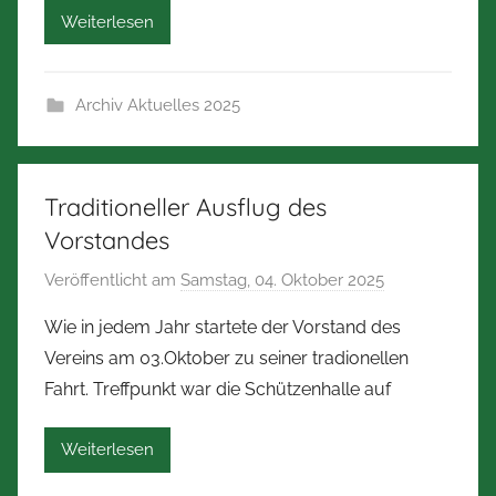
Weiterlesen
e
r
t
Archiv Aktuelles 2025
Z
i
m
m
Traditioneller Ausflug des
e
Vorstandes
r
Veröffentlicht am
Samstag, 04. Oktober 2025
v
m
o
a
Wie in jedem Jahr startete der Vorstand des
n
n
Vereins am 03.Oktober zu seiner tradionellen
N
n
Fahrt. Treffpunkt war die Schützenhalle auf
o
r
Weiterlesen
b
e