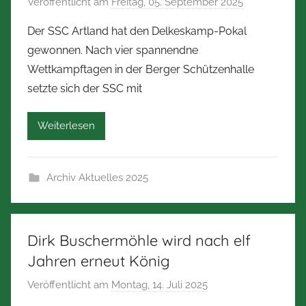
Veröffentlicht am
Freitag, 05. September 2025
v
m
o
a
Der SSC Artland hat den Delkeskamp-Pokal
n
n
gewonnen. Nach vier spannendne
N
n
Wettkampftagen in der Berger Schützenhalle
o
setzte sich der SSC mit
r
b
Weiterlesen
e
r
t
Archiv Aktuelles 2025
Z
i
m
m
Dirk Buschermöhle wird nach elf
e
Jahren erneut König
r
Veröffentlicht am
Montag, 14. Juli 2025
v
m
o
a