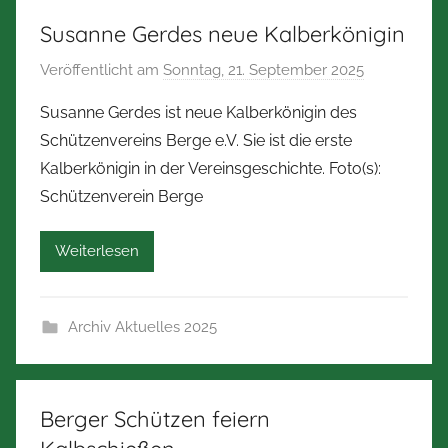
m
Susanne Gerdes neue Kalberkönigin
m
Veröffentlicht am
Sonntag, 21. September 2025
v
e
o
r
Susanne Gerdes ist neue Kalberkönigin des
n
m
Schützenvereins Berge e.V. Sie ist die erste
N
a
Kalberkönigin in der Vereinsgeschichte. Foto(s):
o
n
Schützenverein Berge
r
n
b
Weiterlesen
e
r
t
Archiv Aktuelles 2025
Z
i
m
m
Berger Schützen feiern
e