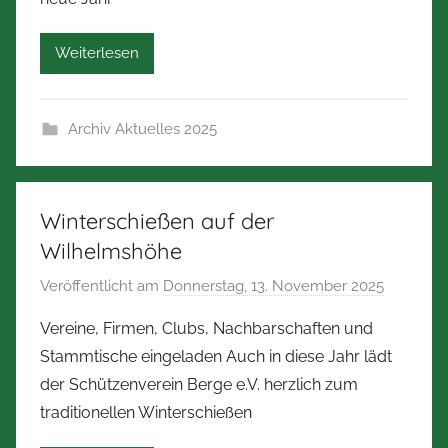
r
b
Weiterlesen
e
r
t
Archiv Aktuelles 2025
Z
i
m
m
Winterschießen auf der
e
Wilhelmshöhe
r
Veröffentlicht am
Donnerstag, 13. November 2025
v
m
o
a
Vereine, Firmen, Clubs, Nachbarschaften und
n
n
Stammtische eingeladen Auch in diese Jahr lädt
N
n
der Schützenverein Berge e.V. herzlich zum
o
traditionellen Winterschießen
r
b