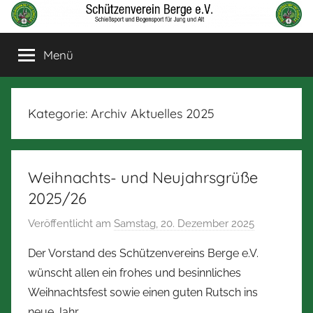
Zum
Inhalt
Schützenverein
Schießsport
springen
Menü
und
Berge
Bogensport
für
Jung
Kategorie:
Archiv Aktuelles 2025
und
Alt
Weihnachts- und Neujahrsgrüße
2025/26
Veröffentlicht am
Samstag, 20. Dezember 2025
v
o
Der Vorstand des Schützenvereins Berge e.V.
n
wünscht allen ein frohes und besinnliches
N
Weihnachtsfest sowie einen guten Rutsch ins
o
neue Jahr