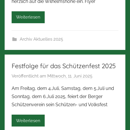
herzlich auf die Wilhelmshöhe ein. Flyer
o
n
r
Weiterlesen
b
e
r
Archiv Aktuelles 2025
t
Z
i
m
Festfolge für das Schützenfest 2025
m
Veröffentlicht am
Mittwoch, 11. Juni 2025
v
e
o
r
Am Freitag, dem 4.Juli, Samstag, dem 5.Juli und
n
m
Sonntag, dem 6.Juli 2025, feiert der Berger
N
a
Schützenverein sein Schützen- und Volksfest
o
n
r
n
Weiterlesen
b
e