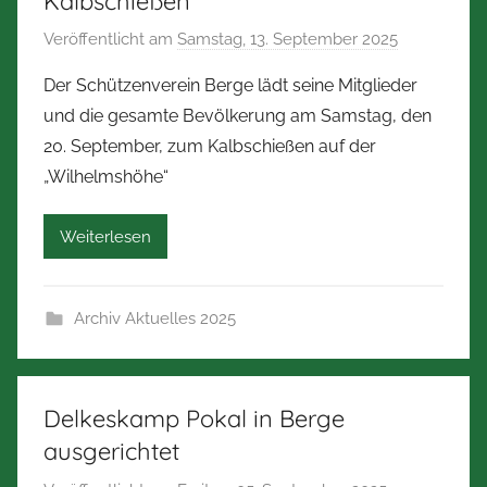
Kalbschießen
r
Veröffentlicht am
Samstag, 13. September 2025
v
m
o
a
Der Schützenverein Berge lädt seine Mitglieder
n
n
und die gesamte Bevölkerung am Samstag, den
N
n
20. September, zum Kalbschießen auf der
o
„Wilhelmshöhe“
r
b
Weiterlesen
e
r
t
Archiv Aktuelles 2025
Z
i
m
m
Delkeskamp Pokal in Berge
e
ausgerichtet
r