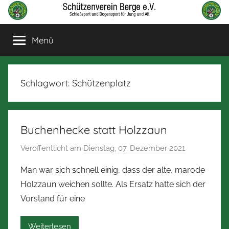
Zum
Inhalt
Schützenverein
Schießsport
springen
Menü
und
Berge
Bogensport
für
Jung
Schlagwort:
Schützenplatz
und
Alt
Buchenhecke statt Holzzaun
Veröffentlicht am
Dienstag, 07. Dezember 2021
v
o
Man war sich schnell einig, dass der alte, marode
n
Holzzaun weichen sollte. Als Ersatz hatte sich der
N
Vorstand für eine
o
r
Weiterlesen
b