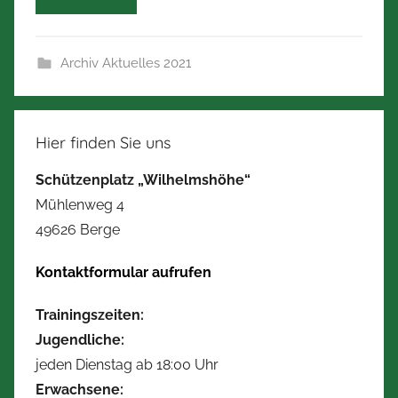
e
r
Archiv Aktuelles 2021
t
Z
i
m
Hier finden Sie uns
m
Schützenplatz „Wilhelmshöhe“
e
Mühlenweg 4
r
49626 Berge
m
a
Kontaktformular aufrufen
n
n
Trainingszeiten:
Jugendliche:
jeden Dienstag ab 18:00 Uhr
Erwachsene: