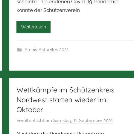
scheinbar nie endenen Covid-19-Pandemie
o
konnte der Schützenverein
r
b
e
Weiterlesen
r
t
Z
Archiv Aktuelles 2021
i
m
m
e
r
Wettkämpfe im Schützenkreis
m
Nordwest starten wieder im
a
Oktober
n
n
Veröffentlicht am
Samstag, 11. September 2021
v
o
Nachdem die Rundenwettkämpfe im