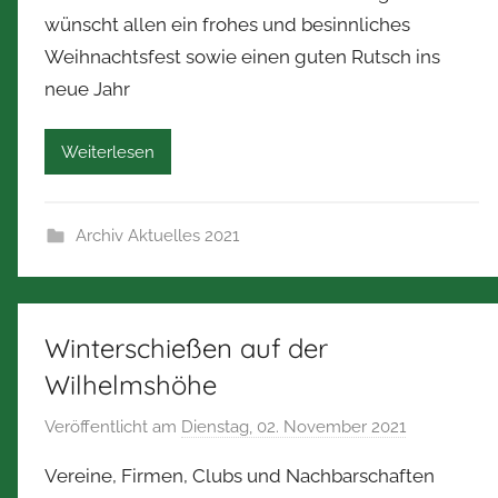
n
wünscht allen ein frohes und besinnliches
N
Weihnachtsfest sowie einen guten Rutsch ins
o
neue Jahr
r
b
e
Weiterlesen
r
t
Z
Archiv Aktuelles 2021
i
m
m
Winterschießen auf der
e
r
Wilhelmshöhe
m
Veröffentlicht am
Dienstag, 02. November 2021
v
a
o
n
Vereine, Firmen, Clubs und Nachbarschaften
n
n