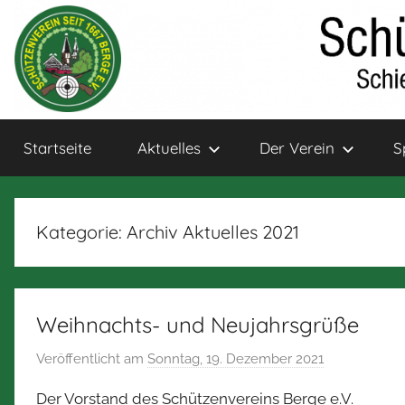
Zum
Inhalt
springen
Schützenverein
Schießsport
Startseite
Aktuelles
Der Verein
S
und
Bogensport
Berge
für
Jung
Kategorie:
Archiv Aktuelles 2021
und
Alt
Weihnachts- und Neujahrsgrüße
Veröffentlicht am
Sonntag, 19. Dezember 2021
v
o
Der Vorstand des Schützenvereins Berge e.V.