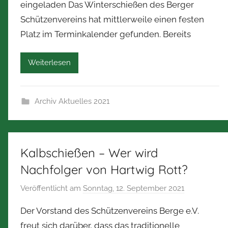
eingeladen Das Winterschießen des Berger
N
Schützenvereins hat mittlerweile einen festen
o
Platz im Terminkalender gefunden. Bereits
r
b
e
Weiterlesen
r
t
Z
Archiv Aktuelles 2021
i
m
m
Kalbschießen – Wer wird
e
r
Nachfolger von Hartwig Rott?
m
Veröffentlicht am
Sonntag, 12. September 2021
v
a
o
n
Der Vorstand des Schützenvereins Berge e.V.
n
n
freut sich darüber, dass das traditionelle