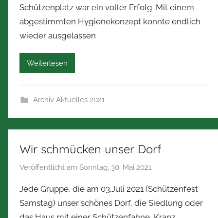
Schützenplatz war ein voller Erfolg. Mit einem
N
abgestimmten Hygienekonzept konnte endlich
o
wieder ausgelassen
r
b
e
Weiterlesen
r
t
Z
Archiv Aktuelles 2021
i
m
m
Wir schmücken unser Dorf
e
r
Veröffentlicht am
Sonntag, 30. Mai 2021
v
m
o
a
Jede Gruppe, die am 03.Juli 2021 (Schützenfest
n
n
Samstag) unser schönes Dorf, die Siedlung oder
N
n
das Haus mit einer Schützenfahne, Kranz,
o