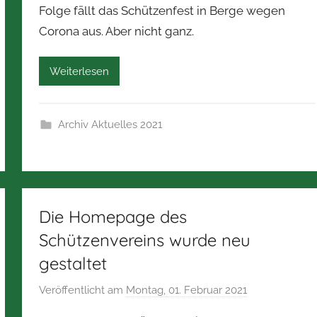
n
Folge fällt das Schützenfest in Berge wegen
N
Corona aus. Aber nicht ganz.
o
r
b
Weiterlesen
e
r
t
Archiv Aktuelles 2021
Z
i
m
m
Die Homepage des
e
r
Schützenvereins wurde neu
m
gestaltet
a
Veröffentlicht am
Montag, 01. Februar 2021
v
n
o
n