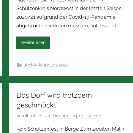
n
Schützenkreis Nordwest in der letzten Saison
N
2020/21 aufgrund der Covid-19-Pandemie
o
abgebrochen werden mussten, soll es jetzt
r
b
e
Weiterlesen
r
t
Z
Archiv Aktuelles 2021
i
m
m
Das Dorf wird trotzdem
e
r
geschmückt
m
Veröffentlicht am
Donnerstag, 01. Juli 2021
v
a
o
n
Kein Schützenfest in Berge Zum zweiten Mal in
n