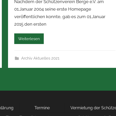
Nachdem der Schützenverein Berge e.V. am
n
01.Januar 2004 seine erste Homepage
N
veröffentlichen konnte, gab es zum 01.Januar
o
2015 den ersten
r
b
e
Weiterlesen
r
t
Z
Archiv Aktuelles 2021
i
m
m
e
r
m
a
rklärung
Termine
Vermietung der Schütze
n