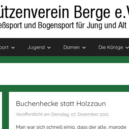
port
Jugend
Damen
Die Könige
Buchenhecke statt Holzzaun
Veröffentlicht am
Dienstag, 07. Dezember 2021
v
o
Man war sich schnell einig, dass der alte, marode