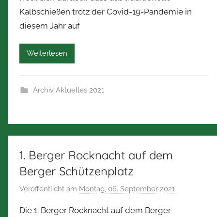
N
Kalbschießen trotz der Covid-19-Pandemie in
o
diesem Jahr auf
r
b
e
Weiterlesen
r
t
Z
Archiv Aktuelles 2021
i
m
m
e
r
1. Berger Rocknacht auf dem
m
Berger Schützenplatz
a
Veröffentlicht am
Montag, 06. September 2021
v
n
o
n
Die 1. Berger Rocknacht auf dem Berger
n