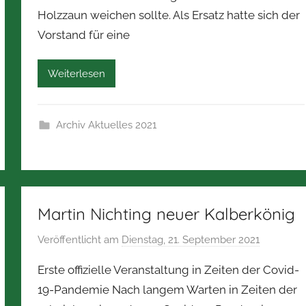
n
Holzzaun weichen sollte. Als Ersatz hatte sich der
N
Vorstand für eine
o
r
b
Weiterlesen
e
r
t
Archiv Aktuelles 2021
Z
i
m
m
Martin Nichting neuer Kalberkönig
e
r
Veröffentlicht am
Dienstag, 21. September 2021
v
m
o
a
Erste offizielle Veranstaltung in Zeiten der Covid-
n
n
19-Pandemie Nach langem Warten in Zeiten der
N
n