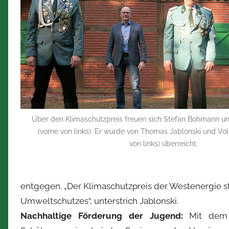
b
e
r
t
Z
i
m
m
e
Über den Klimaschutzpreis freuen sich Stefan Bohmann u
r
(vorne von links). Er wurde von Thomas Jablonski und Volk
m
von links) überreicht.
a
n
n
entgegen. „Der Klimaschutzpreis der Westenergie s
Umweltschutzes“, unterstrich Jablonski.
Nachhaltige Förderung der Jugend:
Mit dem 