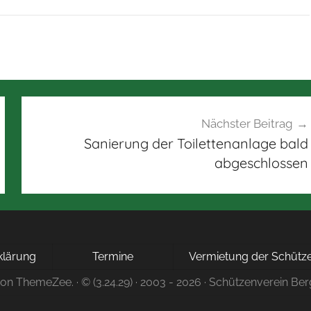
Nächster Beitrag
Sanierung der Toilettenanlage bald
abgeschlossen
rklärung
Termine
Vermietung der Schütze
von ThemeZee.
· © (3.24.29) · 2003 - 2026 · Schützenverein Ber