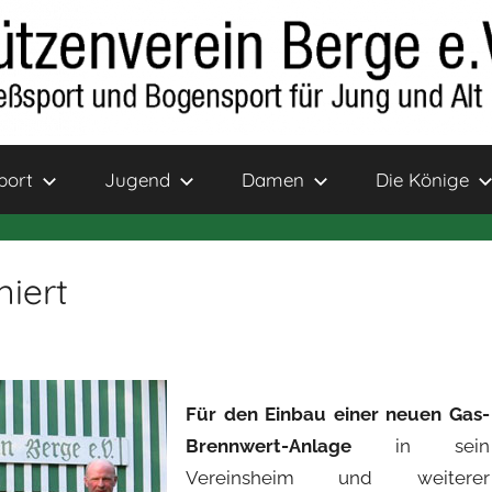
port
Jugend
Damen
Die Könige
niert
Für den Einbau einer neuen Gas-
Brennwert-Anlage
in sein
Vereinsheim und weiterer