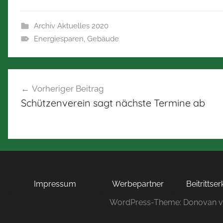
Archiv Aktuelles 2020
Energiesparen
,
Gebäude
Beitragsnavigation
Vorheriger Beitrag
Schützenverein sagt nächste Termine ab
Impressum
Werbepartner
Beitrittse
WordPress-Theme: Donovan 