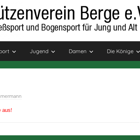
port
Jugend
Damen
Die Könige
immermann
 aus!