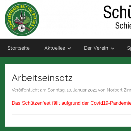
Zum
Inhalt
springen
Schützenverein
Schießsport
Startseite
Aktuelles
Der Verein
S
und
Bogensport
Berge
für
Jung
Arbeitseinsatz
und
Alt
Veröffentlicht am
Sonntag, 10. Januar 2021
von
Norbert Z
Das Schützenfest fällt aufgrund der Covid19-Pandemie