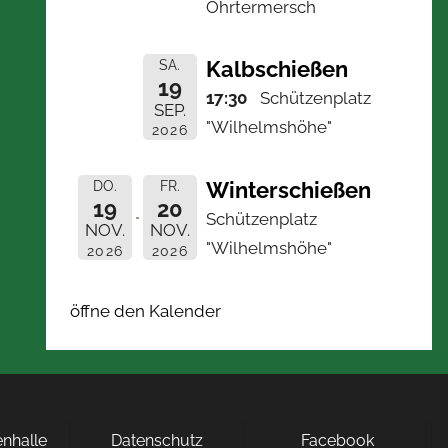
Ohrtermersch
Kalbschießen
SA.
19
17:30
Schützenplatz
SEP.
"Wilhelmshöhe"
2026
Winterschießen
DO.
FR.
19
20
Schützenplatz
NOV.
NOV.
"Wilhelmshöhe"
2026
2026
öffne den Kalender
nhalle
Datenschutz
Facebook