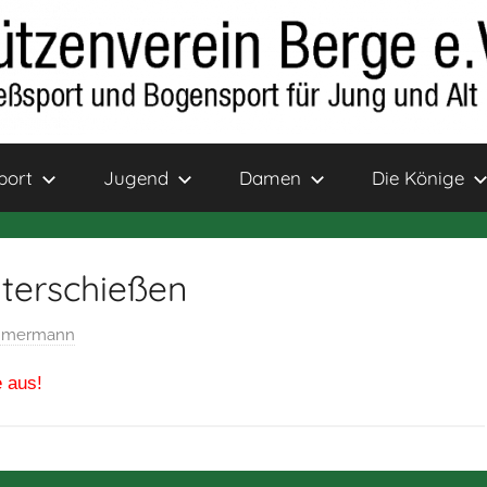
port
Jugend
Damen
Die Könige
aterschießen
immermann
 aus!