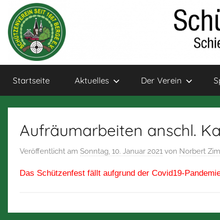
Zum
Inhalt
springen
Schützenverein
Schießsport
Startseite
Aktuelles
Der Verein
S
und
Bogensport
Berge
für
Jung
Aufräumarbeiten anschl. K
und
Alt
Veröffentlicht am
Sonntag, 10. Januar 2021
von
Norbert Z
Das Schützenfest fällt aufgrund der Covid19-Pandemie