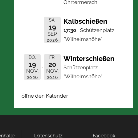
Ohrtermersch
Kalbschießen
SA.
19
17:30
Schützenplatz
SEP.
"Wilhelmshöhe"
2026
Winterschießen
DO.
FR.
19
20
Schützenplatz
NOV.
NOV.
"Wilhelmshöhe"
2026
2026
öffne den Kalender
nhalle
Datenschutz
Facebook