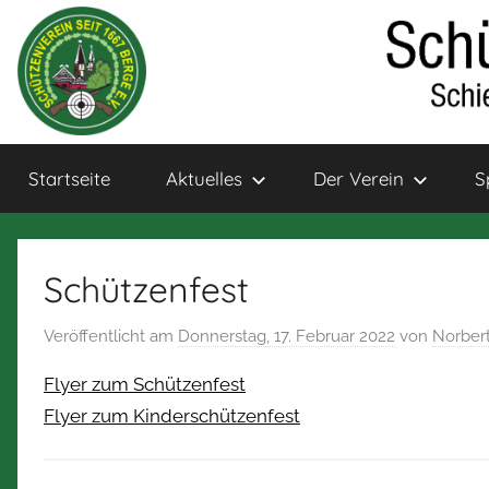
Zum
Inhalt
springen
Schützenverein
Schießsport
Startseite
Aktuelles
Der Verein
S
und
Bogensport
Berge
für
Jung
Schützenfest
und
Alt
Veröffentlicht am
Donnerstag, 17. Februar 2022
von
Norber
Flyer zum Schützenfest
Flyer zum Kinderschützenfest