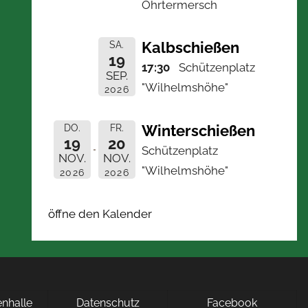
Ohrtermersch
Kalbschießen
SA.
19
17:30
Schützenplatz
SEP.
"Wilhelmshöhe"
2026
Winterschießen
DO.
FR.
19
20
Schützenplatz
NOV.
NOV.
"Wilhelmshöhe"
2026
2026
öffne den Kalender
nhalle
Datenschutz
Facebook