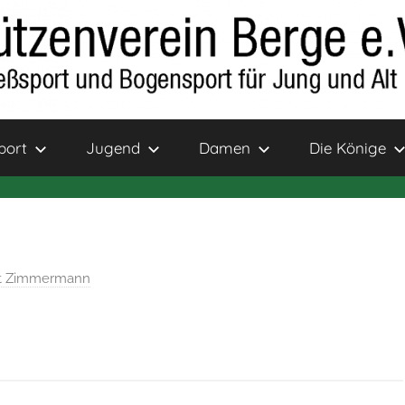
port
Jugend
Damen
Die Könige
t Zimmermann