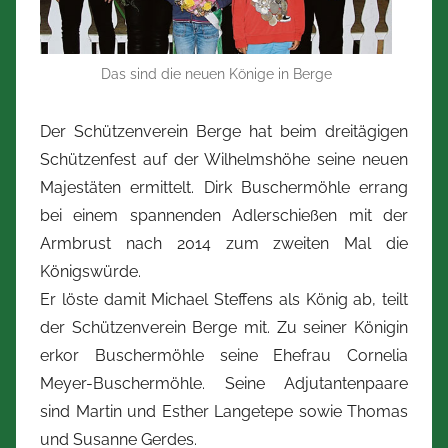
t
Z
i
Das sind die neuen Könige in Berge
m
m
Der Schützenverein Berge hat beim dreitägigen
e
Schützenfest auf der Wilhelmshöhe seine neuen
r
Majestäten ermittelt. Dirk Buschermöhle errang
m
bei einem spannenden Adlerschießen mit der
a
Armbrust nach 2014 zum zweiten Mal die
n
Königswürde.
n
Er löste damit Michael Steffens als König ab, teilt
der Schützenverein Berge mit. Zu seiner Königin
erkor Buschermöhle seine Ehefrau Cornelia
Meyer-Buschermöhle. Seine Adjutantenpaare
sind Martin und Esther Langetepe sowie Thomas
und Susanne Gerdes.