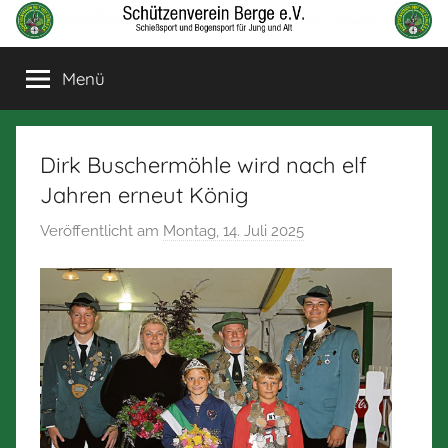
Zum
Inhalt
Schützenverein
Schießsport
springen
Menü
und
Berge
Bogensport
für
Jung
Dirk Buschermöhle wird nach elf
und
Jahren erneut König
Alt
Veröffentlicht am
Montag, 14. Juli 2025
v
o
n
N
o
r
b
e
r