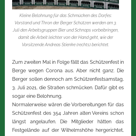
Z
i
Kleine Belohnung für das Schmücken des Dorfes:
m
Vorstand und Thron der Berger Schützen werden am 3.
m
Juli den Arbeitsgruppen Bier und Schnaps vorbeibringen,
e
damit die Arbeit leichter von der Hand geht, wie der
r
Vorsitzende Andreas Stienke (rechts) berichtet.
m
a
Zum zweiten Mal in Folge fällt das Schützenfest in
n
Berge wegen Corona aus. Aber nicht ganz. Die
n
Berger sollen dennoch am Schützenfestsamstag,
3. Juli 2021, die Straßen schmücken. Dafür gibt es
sogar eine Belohnung.
Normalerweise wären die Vorbereitungen für das
Schützenfest des 354 Jahren alten Vereins schon
längst angelaufen. Die Mitglieder hätten das
Festgelände auf der Wilhelmshöhe hergerichtet,