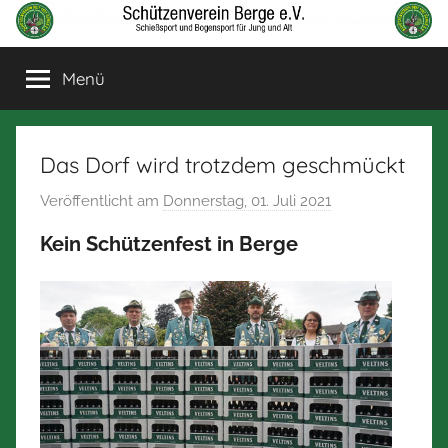
Zum
Inhalt
Schützenverein
Schießsport
springen
Menü
und
Berge
Bogensport
für
Jung
Das Dorf wird trotzdem geschmückt
und
Veröffentlicht am
Donnerstag, 01. Juli 2021
v
Alt
o
Kein Schützenfest in Berge
n
N
o
r
b
e
r
t