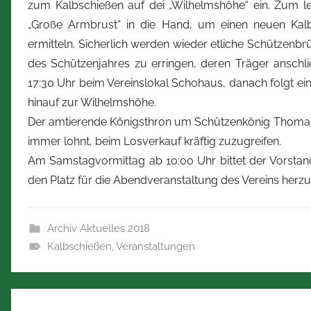
zum Kalbschießen auf dei „Wilhelmshöhe“ ein. Zum l
b
„Große Armbrust“ in die Hand, um einen neuen Kalb
e
ermitteln. Sicherlich werden wieder etliche Schützenb
r
des Schützenjahres zu erringen, deren Träger anschli
t
17:30 Uhr beim Vereinslokal Schohaus, danach folgt ei
Z
i
hinauf zur Wilhelmshöhe.
m
Der amtierende Königsthron um Schützenkönig Thomas H
m
immer lohnt, beim Losverkauf kräftig zuzugreifen.
e
Am Samstagvormittag ab 10:00 Uhr bittet der Vorstan
r
den Platz für die Abendveranstaltung des Vereins herzu
m
a
n
Archiv Aktuelles 2018
n
Kalbschießen
,
Veranstaltungen
Beitragsnavigation