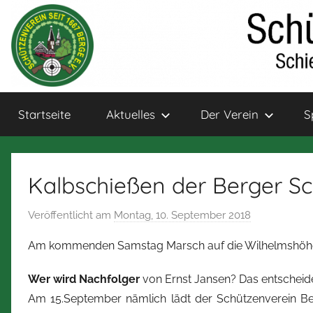
Zum
Inhalt
springen
Schützenverein
Schießsport
Startseite
Aktuelles
Der Verein
S
und
Bogensport
Berge
für
Jung
Kalbschießen der Berger S
und
Alt
Veröffentlicht am
Montag, 10. September 2018
v
o
Am kommenden Samstag Marsch auf die Wilhelmshöh
n
N
Wer wird Nachfolger
von Ernst Jansen? Das entschei
o
Am 15.September nämlich lädt der Schützenverein Be
r