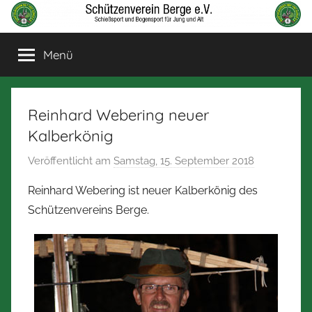
Zum
Inhalt
Schützenverein
Schießsport
springen
Menü
und
Berge
Bogensport
für
Jung
Reinhard Webering neuer
und
Kalberkönig
Alt
Veröffentlicht am
Samstag, 15. September 2018
v
o
Reinhard Webering ist neuer Kalberkönig des
n
Schützenvereins Berge.
N
o
r
b
e
r