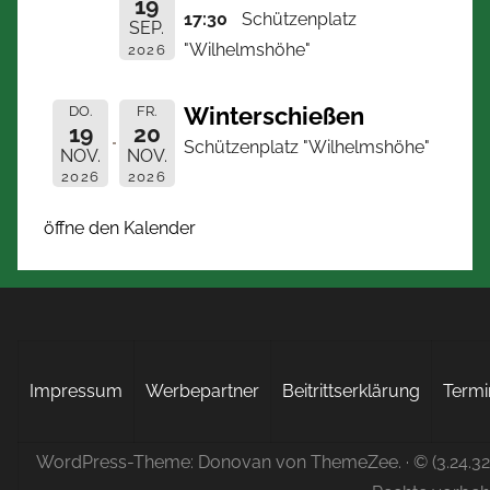
19
17:30
Schützenplatz
SEP.
"Wilhelmshöhe"
2026
Winterschießen
DO.
FR.
19
20
Schützenplatz "Wilhelmshöhe"
NOV.
NOV.
2026
2026
öffne den Kalender
Impressum
Werbepartner
Beitrittserklärung
Termi
WordPress-Theme: Donovan von ThemeZee.
· © (3.24.3