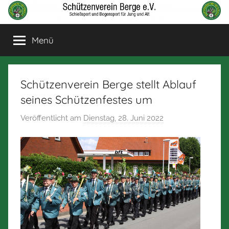
Zum
Inhalt
Schützenverein
Schießsport
springen
Menü
und
Berge
Bogensport
für
Jung
Schützenverein Berge stellt Ablauf
und
seines Schützenfestes um
Alt
Veröffentlicht am
Dienstag, 28. Juni 2022
v
o
n
N
o
r
b
e
r