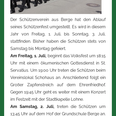
t
Z
i
Der Schützenverein aus Berge hat den Ablauf
m
seines Schützenfest umgestellt. Es wird in diesem
m
Jahr von Freitag, 1. Juli, bis Sonntag, 3. Juli,
e
stattfinden. Bisher haben die Schützen stets von
r
Samstag bis Montag gefeiert.
m
Am Freitag, 1. Juli,
beginnt das Volksfest um 18:15
a
Uhr mit einem ökumenischen Gottesdienst in St.
n
Servatius. Um 19:00 Uhr treten die Schützen beim
n
Vereinslokal Schohaus an. Anschließend folgt ein
Großer Zapfenstreich auf dem Ehrenfriedhof.
Gegen 19:45 Uhr geht es weiter mit einem Konzert
im Festzelt mit der Stadtkapelle Lohne.
Am Samstag, 2. Juli,
treten die Schützen um
13;45 Uhr auf dem Hof der Grundschule Berge an.