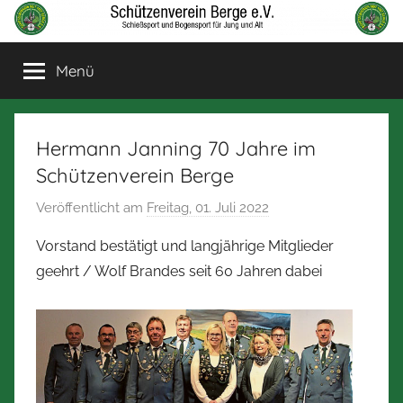
Zum
Inhalt
Schützenverein
Schießsport
springen
Menü
und
Berge
Bogensport
für
Jung
Hermann Janning 70 Jahre im
und
Schützenverein Berge
Alt
Veröffentlicht am
Freitag, 01. Juli 2022
v
o
Vorstand bestätigt und langjährige Mitglieder
n
geehrt / Wolf Brandes seit 60 Jahren dabei
N
o
r
b
e
r