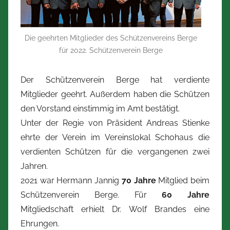
t
Z
i
Die geehrten Mitglieder des Schützenvereins Berge
m
für 2022. Schützenverein Berge
m
e
Der Schützenverein Berge hat verdiente
r
Mitglieder geehrt. Außerdem haben die Schützen
m
den Vorstand einstimmig im Amt bestätigt.
a
Unter der Regie von Präsident Andreas Stienke
n
ehrte der Verein im Vereinslokal Schohaus die
n
verdienten Schützen für die vergangenen zwei
Jahren.
2021 war Hermann Jannig
70 Jahre
Mitglied beim
Schützenverein Berge. Für
60 Jahre
Mitgliedschaft erhielt Dr. Wolf Brandes eine
Ehrungen.