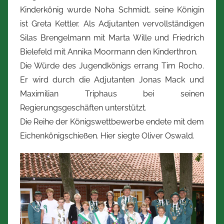
Z
Kinderkönig wurde Noha Schmidt, seine Königin
i
ist Greta Kettler. Als Adjutanten vervollständigen
m
Silas Brengelmann mit Marta Wille und Friedrich
m
Bielefeld mit Annika Moormann den Kinderthron.
e
Die Würde des Jugendkönigs errang Tim Rocho.
r
Er wird durch die Adjutanten Jonas Mack und
m
Maximilian Triphaus bei seinen
a
Regierungsgeschäften unterstützt.
n
Die Reihe der Königswettbewerbe endete mit dem
n
Eichenkönigschießen. Hier siegte Oliver Oswald.