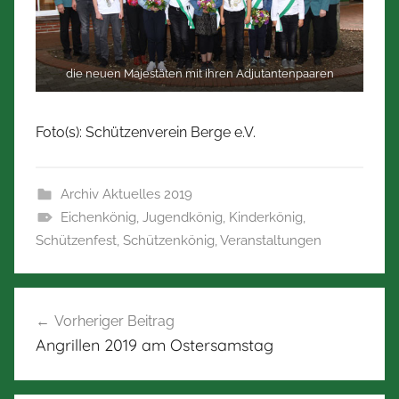
die neuen Majestäten mit ihren Adjutantenpaaren
Foto(s): Schützenverein Berge e.V.
Archiv Aktuelles 2019
Eichenkönig
,
Jugendkönig
,
Kinderkönig
,
Schützenfest
,
Schützenkönig
,
Veranstaltungen
Beitragsnavigation
Vorheriger Beitrag
Angrillen 2019 am Ostersamstag