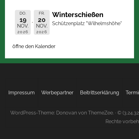
Winterschießen
DO.
FR.
19
20
Schützenplatz "Wilhelmshöhe"
NOV.
NOV.
2026
2026
öffne den Kalender
Impressum
Werbepartner
Beitrittserklärung
Termi
WordPress-Theme: Donovan von ThemeZee.
· © (3.24.3
Rechte vorbeh