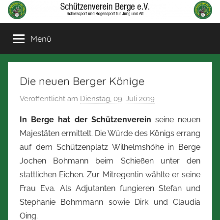
Zum
Inhalt
Schützenverein
Schießsport
springen
Menü
und
Berge
Bogensport
für
Jung
Die neuen Berger Könige
und
Veröffentlicht am
Dienstag, 09. Juli 2019
v
Alt
o
In Berge hat der Schützenverein
seine neuen
n
Majestäten ermittelt. Die Würde des Königs errang
N
auf dem Schützenplatz Wilhelmshöhe in Berge
o
Jochen Bohmann beim Schießen unter den
r
stattlichen Eichen. Zur Mitregentin wählte er seine
b
Frau Eva. Als Adjutanten fungieren Stefan und
e
r
Stephanie Bohmmann sowie Dirk und Claudia
t
Oing.