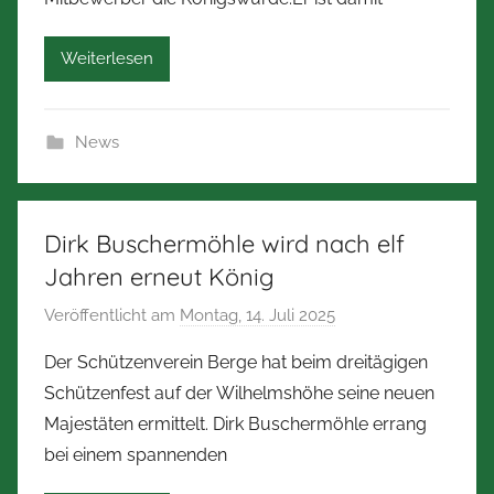
r
b
Weiterlesen
e
r
t
News
Z
i
m
m
Dirk Buschermöhle wird nach elf
e
Jahren erneut König
r
Veröffentlicht am
Montag, 14. Juli 2025
v
m
o
a
Der Schützenverein Berge hat beim dreitägigen
n
n
Schützenfest auf der Wilhelmshöhe seine neuen
N
n
Majestäten ermittelt. Dirk Buschermöhle errang
o
bei einem spannenden
r
b