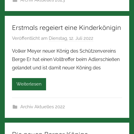
Archiv Aktuelles 2023
Z
i
m
m
Erstmals regeiert eine Kinderkönigin
e
Veröffentlicht am
Dienstag, 12. Juli 2022
v
r
o
m
Volker Meyer neuer König des Schützenvereins
n
a
Berge Er hat einen Volltreffer beim Adlerschießen
N
n
gelandet und ist damit neuer Köning des
o
n
r
Weiterlesen
b
e
r
Archiv Aktuelles 2022
t
Z
i
m