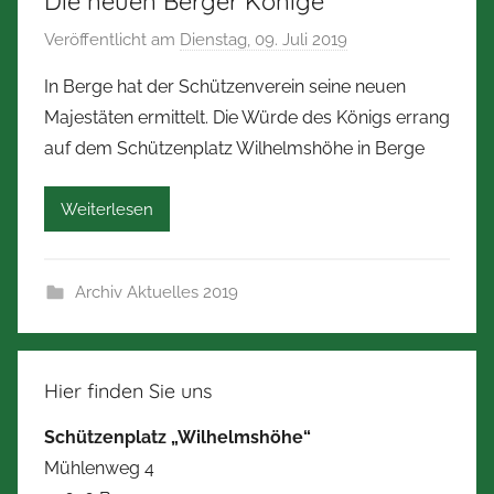
Die neuen Berger Könige
m
Veröffentlicht am
Dienstag, 09. Juli 2019
v
e
o
r
In Berge hat der Schützenverein seine neuen
n
m
Majestäten ermittelt. Die Würde des Königs errang
N
a
auf dem Schützenplatz Wilhelmshöhe in Berge
o
n
r
n
Weiterlesen
b
e
r
Archiv Aktuelles 2019
t
Z
i
m
Hier finden Sie uns
m
Schützenplatz „Wilhelmshöhe“
e
Mühlenweg 4
r