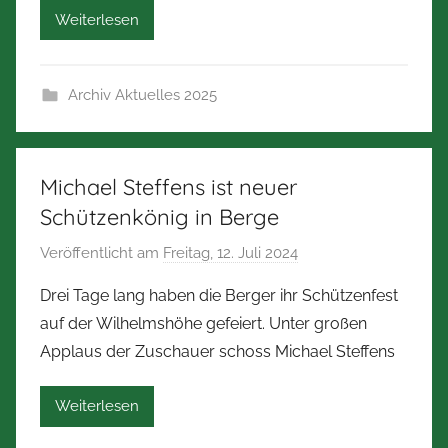
Weiterlesen
e
r
t
Archiv Aktuelles 2025
Z
i
m
m
Michael Steffens ist neuer
e
Schützenkönig in Berge
r
Veröffentlicht am
Freitag, 12. Juli 2024
v
m
o
a
Drei Tage lang haben die Berger ihr Schützenfest
n
n
auf der Wilhelmshöhe gefeiert. Unter großen
N
n
Applaus der Zuschauer schoss Michael Steffens
o
r
Weiterlesen
b
e