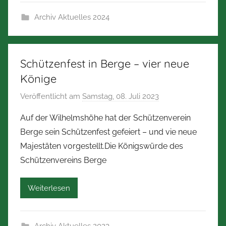
r
Archiv Aktuelles 2024
t
Z
i
m
Schützenfest in Berge – vier neue
m
Könige
e
Veröffentlicht am
Samstag, 08. Juli 2023
v
r
o
m
Auf der Wilhelmshöhe hat der Schützenverein
n
a
Berge sein Schützenfest gefeiert – und vie neue
N
n
Majestäten vorgestellt.Die Königswürde des
o
n
Schützenvereins Berge
r
b
Weiterlesen
e
r
t