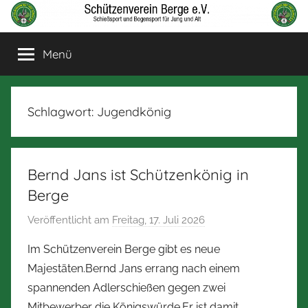
Zum
Inhalt
Schützenverein
Schießsport
springen
Menü
und
Berge
Bogensport
für
Jung
Schlagwort:
Jugendkönig
und
Alt
Bernd Jans ist Schützenkönig in
Berge
Veröffentlicht am
Freitag, 17. Juli 2026
v
o
Im Schützenverein Berge gibt es neue
n
Majestäten.Bernd Jans errang nach einem
N
spannenden Adlerschießen gegen zwei
o
Mitbewerber die Königswürde.Er ist damit