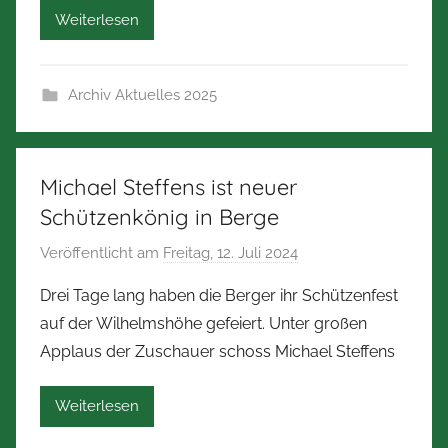
Weiterlesen
e
r
t
Archiv Aktuelles 2025
Z
i
m
m
Michael Steffens ist neuer
e
Schützenkönig in Berge
r
Veröffentlicht am
Freitag, 12. Juli 2024
v
m
o
a
Drei Tage lang haben die Berger ihr Schützenfest
n
n
auf der Wilhelmshöhe gefeiert. Unter großen
N
n
Applaus der Zuschauer schoss Michael Steffens
o
r
Weiterlesen
b
e