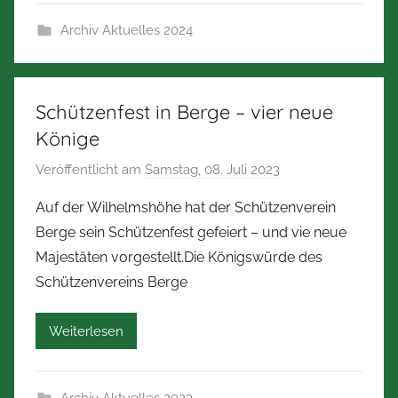
r
Archiv Aktuelles 2024
t
Z
i
m
Schützenfest in Berge – vier neue
m
Könige
e
Veröffentlicht am
Samstag, 08. Juli 2023
v
r
o
m
Auf der Wilhelmshöhe hat der Schützenverein
n
a
Berge sein Schützenfest gefeiert – und vie neue
N
n
Majestäten vorgestellt.Die Königswürde des
o
n
Schützenvereins Berge
r
b
Weiterlesen
e
r
t