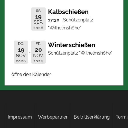
Kalbschießen
SA.
19
17:30
Schützenplatz
SEP.
"Wilhelmshöhe"
2026
Winterschießen
DO.
FR.
19
20
Schützenplatz "Wilhelmshöhe"
NOV.
NOV.
2026
2026
öffne den Kalender
Impressum
Werbepartner
Beitrittserklärung
Termi