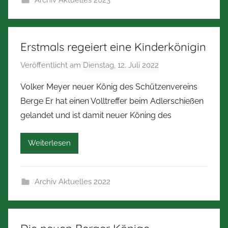
Archiv Aktuelles 2023
Z
i
m
m
Erstmals regeiert eine Kinderkönigin
e
Veröffentlicht am
Dienstag, 12. Juli 2022
v
r
o
m
Volker Meyer neuer König des Schützenvereins
n
a
Berge Er hat einen Volltreffer beim Adlerschießen
N
n
gelandet und ist damit neuer Köning des
o
n
r
Weiterlesen
b
e
r
Archiv Aktuelles 2022
t
Z
i
m