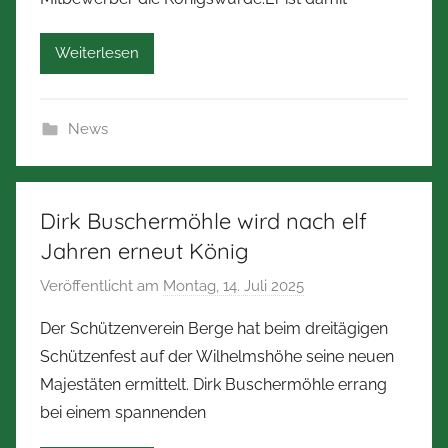
r
b
Weiterlesen
e
r
t
News
Z
i
m
m
Dirk Buschermöhle wird nach elf
e
Jahren erneut König
r
Veröffentlicht am
Montag, 14. Juli 2025
v
m
o
a
Der Schützenverein Berge hat beim dreitägigen
n
n
Schützenfest auf der Wilhelmshöhe seine neuen
N
n
Majestäten ermittelt. Dirk Buschermöhle errang
o
bei einem spannenden
r
b