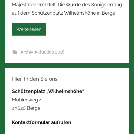
m
Majestäten ermittelt. Die Würde des Königs errang
N
a
auf dem Schützenplatz Wilhelmshöhe in Berge
o
n
r
n
Weiterlesen
b
e
r
Archiv Aktuelles 2018
t
Z
i
m
Hier finden Sie uns
m
Schützenplatz „Wilhelmshöhe“
e
Mühlenweg 4
r
49626 Berge
m
a
Kontaktformular aufrufen
n
n