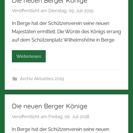
Die neuen Berger Könige
m
Veröffentlicht am
Dienstag, 09. Juli 2019
v
e
o
r
In Berge hat der Schützenverein seine neuen
n
m
Majestäten ermittelt. Die Würde des Königs errang
N
a
auf dem Schützenplatz Wilhelmshöhe in Berge
o
n
r
n
Weiterlesen
b
e
r
Archiv Aktuelles 2019
t
Z
i
m
Die neuen Berger Könige
m
Veröffentlicht am
Freitag, 06. Juli 2018
v
e
o
r
In Berge hat der Schützenverein seine neuen
n