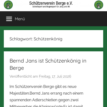
Zum
Inhalt
Schützenverein
Schießsport
springen
Menü
und
Berge
Bogensport
für
Jung
Schlagwort:
Schützenkönig
und
Alt
Bernd Jans ist Schützenkönig in
Berge
Veröffentlicht am
Freitag, 17. Juli 2026
v
o
Im Schützenverein Berge gibt es neue
n
Majestäten.Bernd Jans errang nach einem
N
spannenden Adlerschießen gegen zwei
o
Mitbewerber die Königswürde.Er ist damit