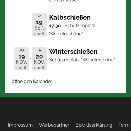
Kalbschießen
SA.
19
17:30
Schützenplatz
SEP.
"Wilhelmshöhe"
2026
Winterschießen
DO.
FR.
19
20
Schützenplatz "Wilhelmshöhe"
NOV.
NOV.
2026
2026
öffne den Kalender
Impressum
Werbepartner
Beitrittserklärung
Termi