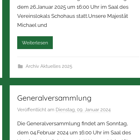
n
dem 26.Januar 2025 um 16:00 Uhr im Saal des
N
Vereinslokals Schohaus statt.Unsere Majestät
o
Michael und
r
b
e
Weiterlesen
r
t
Z
Archiv Aktuelles 2025
i
m
m
Generalversammlung
e
r
Veröffentlicht am
Dienstag, 09. Januar 2024
v
m
o
a
Die Generalversammlung findet am Sonntag,
n
n
dem 04.Februar 2024 um 16:00 Uhr im Saal des
N
n