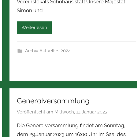
Vereinslokals Schohaus statt.Unsere Majestät
o
Simon und
r
b
e
Weiterlesen
r
t
Z
Archiv Aktuelles 2024
i
m
m
e
r
m
Generalversammlung
a
Veröffentlicht am
Mittwoch, 11. Januar 2023
v
n
o
n
Die Generalversammlung findet am Sonntag,
n
dem 29.Januar 2023 um 16:00 Uhr im Saal des
N