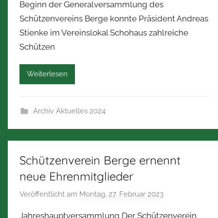
Beginn der Generalversammlung des
N
Schützenvereins Berge konnte Präsident Andreas
o
Stienke im Vereinslokal Schohaus zahlreiche
r
b
Schützen
e
r
Weiterlesen
t
Z
i
Archiv Aktuelles 2024
m
m
e
Schützenverein Berge ernennt
r
m
neue Ehrenmitglieder
a
Veröffentlicht am
Montag, 27. Februar 2023
v
n
o
n
Jahreshauptversammlung Der Schützenverein