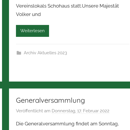
Vereinslokals Schohaus statt.Unsere Majestät
o
Volker und
r
b
e
Weiterlesen
r
t
Z
Archiv Aktuelles 2023
i
m
m
e
r
m
Generalversammlung
a
Veröffentlicht am
Donnerstag, 17. Februar 2022
v
n
o
n
Die Generalversammlung findet am Sonntag,
n