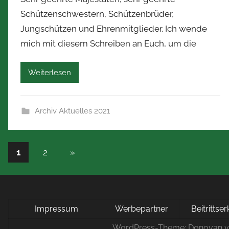
n
n
Schützenschwestern, Schützenbrüder,
N
Jungschützen und Ehrenmitglieder. Ich wende
o
mich mit diesem Schreiben an Euch, um die
r
b
e
Weiterlesen
r
t
Z
Archiv Aktuelles 2021
i
m
Seitennummerierung
m
Nächste
1
2
»
e
Beiträge
der
r
Beiträge
m
a
Impressum
Werbepartner
Beitrittse
n
WordPress-Theme: Donovan 
n