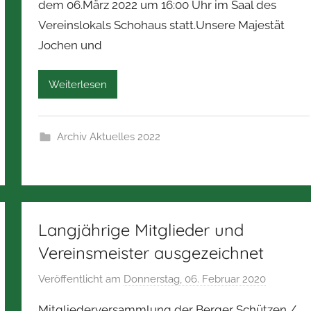
dem 06.März 2022 um 16:00 Uhr im Saal des
N
Vereinslokals Schohaus statt.Unsere Majestät
o
Jochen und
r
b
e
Weiterlesen
r
t
Z
Archiv Aktuelles 2022
i
m
m
e
r
Langjährige Mitglieder und
m
Vereinsmeister ausgezeichnet
a
Veröffentlicht am
Donnerstag, 06. Februar 2020
v
n
o
n
Mitgliederversammlung der Berger Schützen /