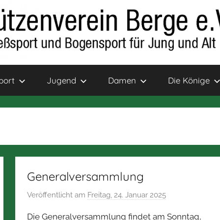
port
Jugend
Damen
Die Könige
Generalversammlung
Veröffentlicht am
Freitag, 24. Januar 2025
v
o
Die Generalversammlung findet am Sonntag,