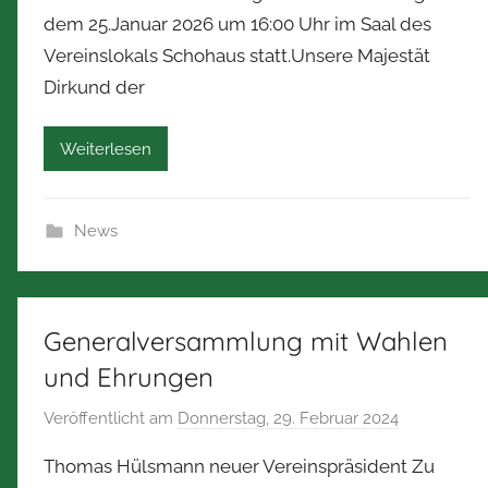
n
dem 25.Januar 2026 um 16:00 Uhr im Saal des
N
Vereinslokals Schohaus statt.Unsere Majestät
o
Dirkund der
r
b
e
Weiterlesen
r
t
Z
News
i
m
m
Generalversammlung mit Wahlen
e
r
und Ehrungen
m
Veröffentlicht am
Donnerstag, 29. Februar 2024
v
a
o
n
Thomas Hülsmann neuer Vereinspräsident Zu
n
n