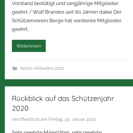
Vorstand bestätigt und langjährige Mitglieder
n
geehrt / Wolf Brandes seit 60 Jahren dabei Der
N
Schützenverein Berge hat verdiente Mitglieder
o
geehrt.
r
b
e
Weiterlesen
r
t
Z
Archiv Aktuelles 2022
i
m
m
Rückblick auf das Schützenjahr
e
r
2020
m
Veröffentlicht am
Freitag, 29. Januar 2021
v
a
o
n
Sehr geehrte Majestäten, sehr geehrte