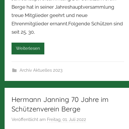
n
Berge hat in seiner Jahreshauptversammlung
N
treue Mitglieder geehrt und neue
o
Ehrenmitglieder ernannt.Folgende Schützen sind
r
b
seit 25, 30,
e
r
Weiterlesen
t
Z
i
Archiv Aktuelles 2023
m
m
e
Hermann Janning 70 Jahre im
r
m
Schützenverein Berge
a
Veröffentlicht am
Freitag, 01. Juli 2022
v
n
o
n