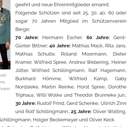
geehrt und neue Ehrenmitglieder ernannt.
Folgende Schützen sind seit 25, 30, 40, 60 oder
sogar 70 Jahren Mitglied im Schützenverein
Berge:
70 Jahre:
Hermann Escher;
60 Jahre:
Gerd-
Günter Bittner;
40 Jahre:
Mathias Mack, Rita Jans,
Mathias Schulte, Roland Moormann, Dieter
Kramer, Wilfried Spree, Andrea Webering, Heiner
Jütter, Wilfried Schillingmann, Ralf Hagemann,
Axel
Burkhard Hömme, Wilfried Kamp, Gaby
ns,
Nordsieke, Martin Reinke, Horst Spree, Dorothe
ngmann
Triphaus, Willi Wolke und Theodor Brunneke jun.;
30 Jahre:
Rudolf Frind, Gerd Schenke, Ullrich Zinn
und Rolf Schillingmann.;
25 Jahre:
Oliver Wolting,
Schillingmann, Holger Beckemeyer und Oliver Keck.