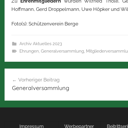
Zu
Ehrenmitgliedern
wurden Wilfried Thole, Ge
Hoffmann, Gerd Droppelmann, Uwe Höpker und Willi
Foto(s): Schützenverein Berge
Archiv Aktuelles 2023
Ehrungen
,
Generalversammlung
,
Mitgliederversamml
Beitragsnavigation
Vorheriger Beitrag
Generalversammlung
Impressum
Werbepartner
Beitrittse