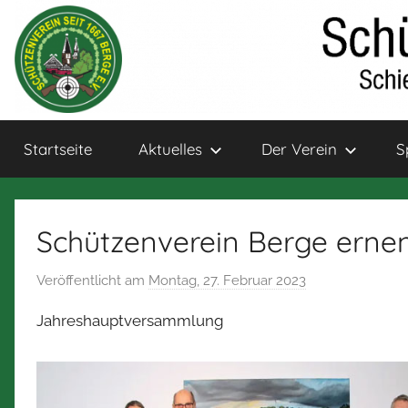
Zum
Inhalt
springen
Schützenverein
Schießsport
Startseite
Aktuelles
Der Verein
S
und
Bogensport
Berge
für
Jung
Schützenverein Berge ernen
und
Alt
Veröffentlicht am
Montag, 27. Februar 2023
v
o
Jahreshauptversammlung
n
N
o
r