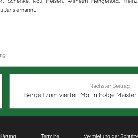
rt Schenke, Rolf Heisen, Wilhelm Hengehold, Heinz
 Jans ernannt.
ung
Nächster Beitrag
Berge I zum vierten Mal in Folge Meister
rklärung
Termine
Vermietung der Schütze