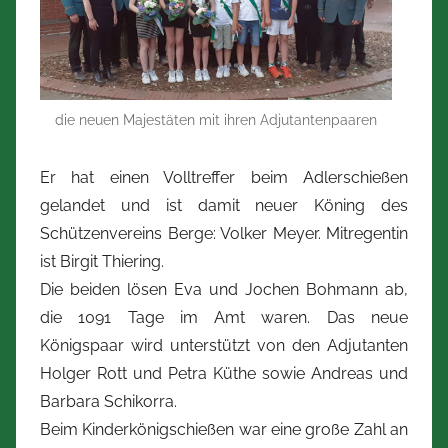
Z
i
m
m
e
die neuen Majestäten mit ihren Adjutantenpaaren
r
m
Er hat einen Volltreffer beim Adlerschießen
a
gelandet und ist damit neuer Köning des
n
Schützenvereins Berge: Volker Meyer. Mitregentin
n
ist Birgit Thiering.
Die beiden lösen Eva und Jochen Bohmann ab,
die 1091 Tage im Amt waren. Das neue
Königspaar wird unterstützt von den Adjutanten
Holger Rott und Petra Küthe sowie Andreas und
Barbara Schikorra.
Beim Kinderkönigschießen war eine große Zahl an