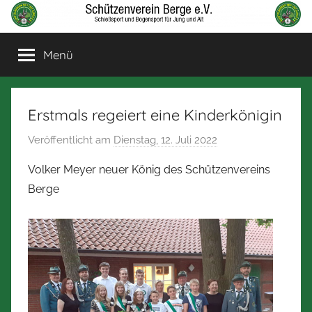
Zum
Inhalt
Schützenverein
Schießsport
springen
Menü
und
Berge
Bogensport
für
Jung
Erstmals regeiert eine Kinderkönigin
und
Veröffentlicht am
Dienstag, 12. Juli 2022
v
Alt
o
Volker Meyer neuer König des Schützenvereins
n
Berge
N
o
r
b
e
r
t